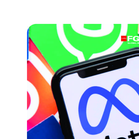
julio 10, 2026
/
Creatividad
,
Empresas
,
Eventos
,
mayo 31, 2
Home
,
Marketing
,
Marketing Digital
,
Marketing
Digital
,
Mark
Político
,
Medios
,
Publicidad
,
Tecnología
,
Tecnología
Tendencias
MARKETI
POR QUÉ TU RESTAURANTE DEBE
ACADEM
FUNCIONAR COMO UNA
MILICIA
AEROLÍNEA?