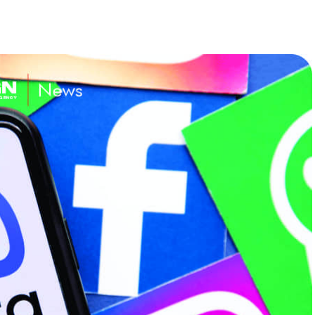
026
/
Home
,
Marketing
,
Marketing
julio 22, 2026
/
Home
,
Marketing
,
Marke
eting Político
,
Medios
,
Publicidad
,
Digital
,
Marketing Político
,
Medios
,
Publ
,
Tendencias
Tecnología
,
Tendencias
NG POLÍTICO: DE LA
EN EL MUNDIAL: CUANDO EL
IA DEL MANTRA A LAS
BALÓN DEJA DE SER EL
S DEL CLIC
PROTAGONISTA!