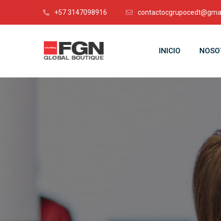
+57 3147098916
contactocgrupocedt@gma
INICIO
NOSO