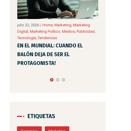
ting
julio 10, 2026
/
Creatividad
,
Empresas
,
Eventos
,
mayo 31, 2026
/
icidad
,
Home
,
Marketing
,
Marketing Digital
,
Marketing
Digital
,
Marketing 
Político
,
Medios
,
Publicidad
,
Tecnología
,
Tecnología
,
Tend
Tendencias
MARKETING P
POR QUÉ TU RESTAURANTE DEBE
ACADEMIA D
FUNCIONAR COMO UNA
MILICIAS DE
AEROLÍNEA?
ETIQUETAS