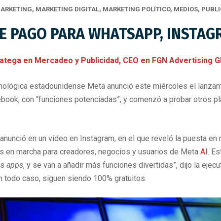
ARKETING
,
MARKETING DIGITAL
,
MARKETING POLÍTICO
,
MEDIOS
,
PUBLI
E PAGO PARA WHATSAPP, INSTAG
ga en Mercadeo y Publicidad, CEO en FGN Advertising Gl
cnológica estadounidense Meta anunció este miércoles el lanzam
book, con “funciones potenciadas”, y comenzó a probar otros pla
o anunció en un vídeo en Instagram, en el que reveló la puesta e
nes en marcha para creadores, negocios y usuarios de Meta
AI
. E
as
apps
, y se van a añadir más funciones divertidas”, dijo la eje
 todo caso, siguen siendo 100% gratuitos.