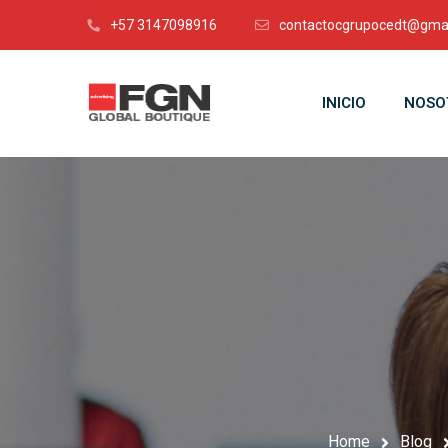
+57 3147098916
contactocgrupocedt@gma
INICIO
NOSO
Home
Blog