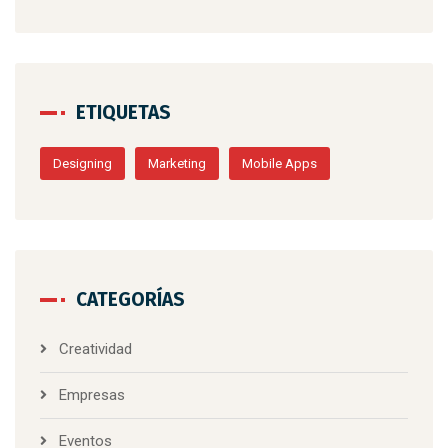
mayo
ETIQUETAS
Polít
MAR
Designing
Marketing
Mobile Apps
MAN
CATEGORÍAS
Creatividad
Empresas
Eventos