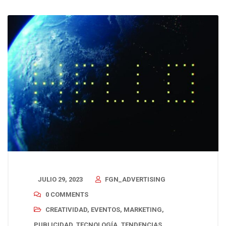
JULIO 29, 2023
FGN_ADVERTISING
0 COMMENTS
CREATIVIDAD
,
EVENTOS
,
MARKETING
,
PUBLICIDAD
,
TECNOLOGÍA
,
TENDENCIAS