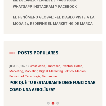
META LANZA PLANES DE PAGO PARA
WHATSAPP, INSTAGRAM Y FACEBOOK!
EL FENÓMENO GLOBAL: «EL DIABLO VISTE A LA
MODA 2», REDEFINE EL MARKETING DE MARCA!
POSTS POPULARES
ing
julio 10, 2026
/
Creatividad
,
Empresas
,
Eventos
,
Home
,
Marketing
,
Marketing Digital
,
Marketing Político
,
Medios
,
Publicidad
,
Tecnología
,
Tendencias
DE
POR QUÉ TU RESTAURANTE DEBE FUNCIONAR
COMO UNA AEROLÍNEA?