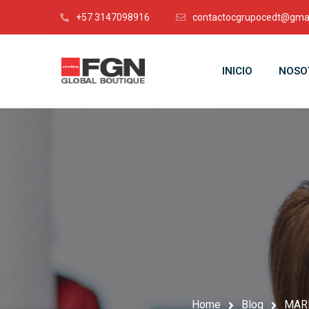
+57 3147098916
contactocgrupocedt@gma
INICIO
NOSO
Home
Blog
MARK