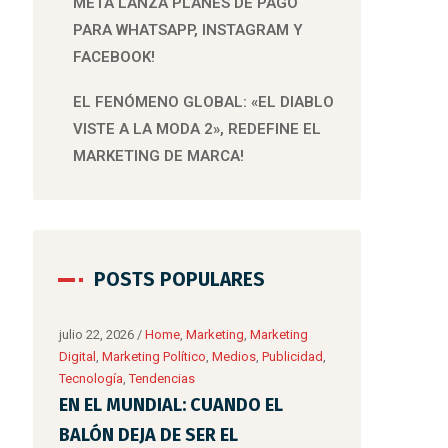
META LANZA PLANES DE PAGO
PARA WHATSAPP, INSTAGRAM Y
FACEBOOK!
EL FENÓMENO GLOBAL: «EL DIABLO
VISTE A LA MODA 2», REDEFINE EL
MARKETING DE MARCA!
POSTS POPULARES
ting
mayo 31, 2026
/
icidad
,
Digital
,
Marketing 
Tecnología
,
Tend
MARKETING P
ACADEMIA D