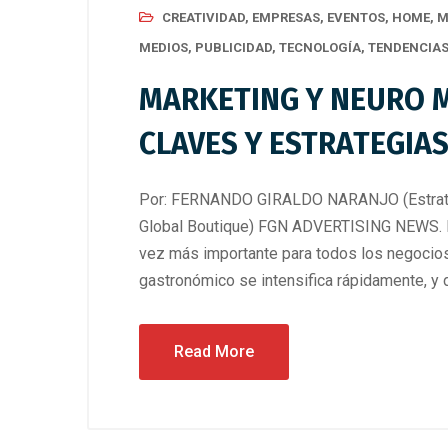
CREATIVIDAD
,
EMPRESAS
,
EVENTOS
,
HOME
,
M
MEDIOS
,
PUBLICIDAD
,
TECNOLOGÍA
,
TENDENCIA
MARKETING Y NEURO 
CLAVES Y ESTRATEGIAS
Por: FERNANDO GIRALDO NARANJO (Estrateg
Global Boutique) FGN ADVERTISING NEWS. Ho
vez más importante para todos los negocios
gastronómico se intensifica rápidamente, y d
mayo 31, 2
Read More
Digital
,
Mark
Tecnología
MARKETI
ACADEM