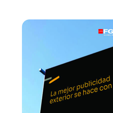
MILICIA
julio 10, 2026
/
Creatividad
,
Empresas
,
Eventos
,
Home
,
Marketing
,
Marketing Digital
,
Marketing
Político
,
Medios
,
Publicidad
,
Tecnología
,
Tendencias
POR QUÉ TU RESTAURANTE DEBE
FUNCIONAR COMO UNA
AEROLÍNEA?