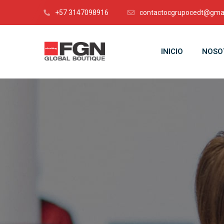
+57 3147098916
contactocgrupocedt@gma
INICIO
NOSO