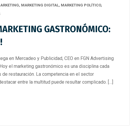
ARKETING
,
MARKETING DIGITAL
,
MARKETING POLÍTICO
,
S
MARKETING GASTRONÓMICO:
!
a en Mercadeo y Publicidad, CEO en FGN Advertising
y el marketing gastronómico es una disciplina cada
 de restauración. La competencia en el sector
estacar entre la multitud puede resultar complicado. […]
026
/
Home
,
Marketing
,
Marketing
julio 22, 2026
/
Home
,
Marketing
,
Marke
eting Político
,
Medios
,
Publicidad
,
Digital
,
Marketing Político
,
Medios
,
Publ
,
Tendencias
Tecnología
,
Tendencias
NG POLÍTICO: DE LA
EN EL MUNDIAL: CUANDO EL
IA DEL MANTRA A LAS
BALÓN DEJA DE SER EL