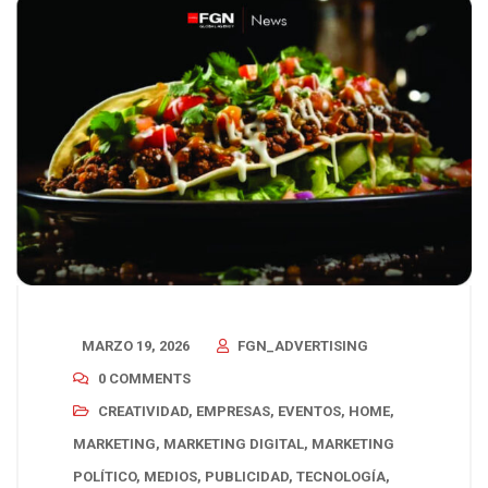
MARZO 19, 2026
FGN_ADVERTISING
0 COMMENTS
CREATIVIDAD
,
EMPRESAS
,
EVENTOS
,
HOME
,
MARKETING
,
MARKETING DIGITAL
,
MARKETING
POLÍTICO
,
MEDIOS
,
PUBLICIDAD
,
TECNOLOGÍA
,