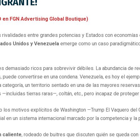
IGRANTE!
n FGN Advertising Global Boutique)
s rivalidades entre grandes potencias y Estados con economías e
tados Unidos y Venezuela
emerge como un caso paradigmátic
ses demasiado ricos para sobrevivir débiles. La abundancia de r
s, puede convertirse en una condena. Venezuela, es hoy el ejem
categoría, un territorio sentado en una de las mayores reservas
—incluidas tierras raras—, coltán, etc., pero incapaz de proteger
solo los motivos explícitos de Washington —Trump El Vaquero del 
ial en un sistema internacional marcado por la competencia y la p
 caliente
, rodeado de buitres que discuten quién se queda con 