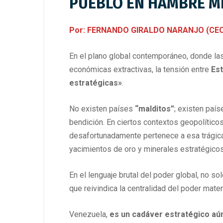
PUEBLO EN HAMBRE M
Por: FERNANDO GIRALDO NARANJO (CEO e
En el plano global contemporáneo, donde la
económicas extractivas, la tensión entre
Es
estratégicas»
.
No existen países
“malditos”
; existen paí
bendición. En ciertos contextos geopolítico
desafortunadamente pertenece a esa trágica 
yacimientos de oro y minerales estratégicos 
En el lenguaje brutal del poder global, no 
que reivindica la centralidad del poder mater
Venezuela,
es un cadáver estratégico aún