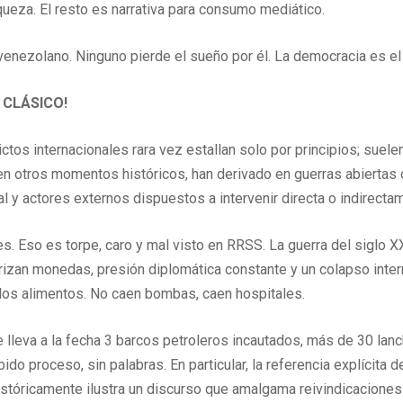
iqueza. El resto es narrativa para consumo mediático.
enezolano. Ninguno pierde el sueño por él. La democracia es el b
 CLÁSICO!
ctos internacionales rara vez estallan solo por principios; suele
 otros momentos históricos, han derivado en guerras abiertas o 
al y actores externos dispuestos a intervenir directa o indirecta
s. Eso es torpe, caro y mal visto en RRSS. La guerra del siglo 
erizan monedas, presión diplomática constante y un colapso int
e los alimentos. No caen bombas, caen hospitales.
lleva a la fecha 3 barcos petroleros incautados, más de 30 lan
do proceso, sin palabras. En particular, la referencia explícita
stóricamente ilustra un discurso que amalgama reivindicacione