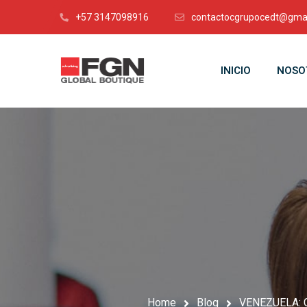
+57 3147098916
contactocgrupocedt@gma
INICIO
NOSO
Home
Blog
VENEZUELA: 