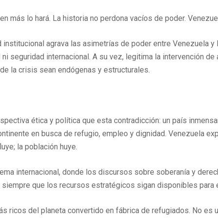
en más lo hará. La historia no perdona vacíos de poder. Venezuel
d institucional agrava las asimetrías de poder entre Venezuela y 
ni seguridad internacional. A su vez, legitima la intervención d
de la crisis sean endógenas y estructurales.
ectiva ética y política que esta contradicción: un país inmensa
continente en busca de refugio, empleo y dignidad. Venezuela exp
uye; la población huye.
stema internacional, donde los discursos sobre soberanía y dere
s, siempre que los recursos estratégicos sigan disponibles para e
ricos del planeta convertido en fábrica de refugiados. No es un