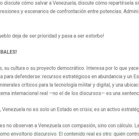
no discute cómo salvar a Venezuela; discute cómo repartírsela 
 presiones y escenarios de confrontación entre potencias. Admini
ueblo deja de ser prioridad y pasa a ser estorbo!
BALES!
, su cultura o su proyecto democrático. Interesa por lo que yac
a para defenderse: recursos estratégicos en abundancia y un Es
nerales críticos para la tecnología militar y digital, y una ubicac
istema internacional real —no el de los discursos— es una senten
 Venezuela no es solo un Estado en crisis; es un activo estraté
res no observan a Venezuela con compasión, sino con cálculo. L
omo envoltorio discursivo. El contenido real es otro: quién contro