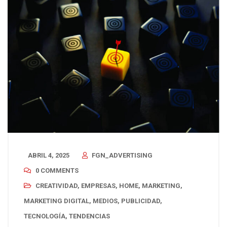
ABRIL 4, 2025
FGN_ADVERTISING
0 COMMENTS
CREATIVIDAD
,
EMPRESAS
,
HOME
,
MARKETING
,
MARKETING DIGITAL
,
MEDIOS
,
PUBLICIDAD
,
TECNOLOGÍA
,
TENDENCIAS