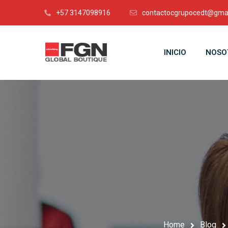
+57 3147098916
contactocgrupocedt@gma
INICIO
NOSO
Home
Blog