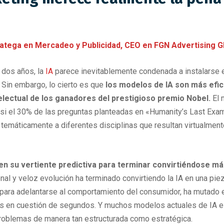
ga en Mercadeo y Publicidad, CEO en FGN Advertising Gl
 dos años, la
IA
parece inevitablemente condenada a instalarse 
 Sin embargo, lo cierto es que
los modelos de IA son más efic
electual de los ganadores del prestigioso premio Nobel.
El 
si el 30% de las preguntas planteadas en «Humanity’s Last Exa
 temáticamente a diferentes disciplinas que resultan virtualmen
n su vertiente predictiva para terminar convirtiéndose má
nal y veloz evolución ha terminado convirtiendo la IA en una piez
s para adelantarse al comportamiento del consumidor, ha mutado 
os en cuestión de segundos. Y muchos modelos actuales de IA e
problemas de manera tan estructurada como estratégica.