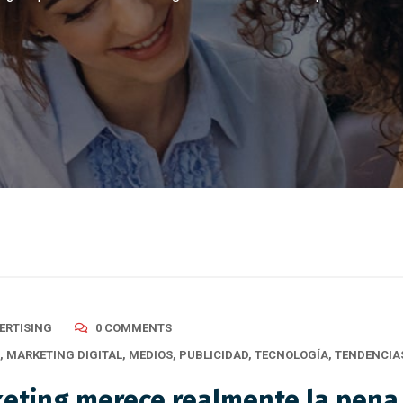
ERTISING
0 COMMENTS
,
MARKETING DIGITAL
,
MEDIOS
,
PUBLICIDAD
,
TECNOLOGÍA
,
TENDENCIA
eting merece realmente la pena m