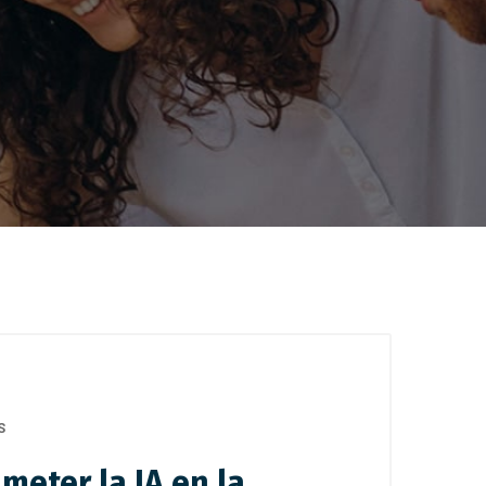
S
eter la IA en la